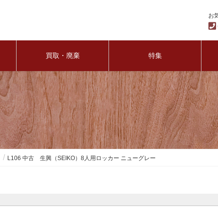
お
買取・廃棄
特集
ー
L106 中古 生興（SEIKO）8人用ロッカー ニューグレー