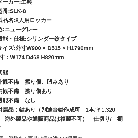
メーカー:生興
型番:SLK-8
製品名:8人用ロッカー
色:ニューグレー
機能・仕様:シリンダー錠タイプ
サイズ:外寸W900 × D515 × H1790mm
寸：W174 D468 H820mm
状態
外観不備：擦り傷、凹みあり
内観不備：擦り傷あり
機能不備：なし
付属品：鍵あり（別途合鍵作成可 1本/￥1,320
 海外製品や通販商品は複製不可） 仕切り/ 棚
/