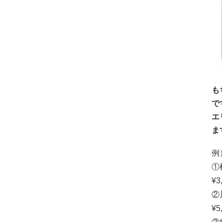
も
で
エ
ま
例
①
¥
②
¥