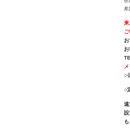
在
差
来
ご
お
お
TE
メ
○
○
遠
設
も