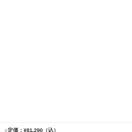
■内観不備：なし
■機能不備：なし
■付属品：鍵すべてあり（別途合鍵作成可 1本/￥1,320
～ メーカーによっては複製不可） 雫受け１つありませ
ん。
在庫が複数ある商品は傷や汚れの程度に
差異があります。
来店して頂いて傷や状態、サイズ感を
ご確認ください。
お電話・メールでのお問い合わせも
お待ちしております。
TEL 046-264-9611
メールのお問い合わせ
○定価：¥81,290（込）