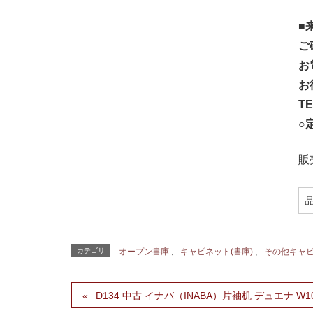
■
ご
お
お
TE
○
販
カテゴリ
オープン書庫
、
キャビネット(書庫)
、
その他キャ
D134 中古 イナバ（INABA）片袖机 デュエナ W10