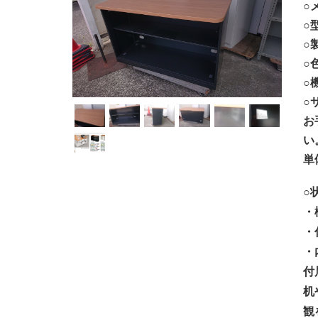
○
○
○
○
○
○サ
お
い
単
○
・
・
・
付
机
観