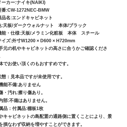
メーカー:ナイキ(NAIKI)
型番:CW-1272NEC-BMW
製品名:エンドキャビネット
色:天板/ダークウォルナット 本体/ブラック
機能・仕様:天板/メラミン化粧板 本体 スチール
イズ:外寸W1200 × D600 × H720mm
手元の机やキャビネットの高さに合うかご確認くださ
。
体でお使い頂くのもおすすめです。
状態：見本品ですが未使用です。
機能不備:ありません
傷・汚れ:擦り傷あり。
内部:不備はありません。
属品：付属品:棚板1枚
やキャビネットの島配置の通路側に置くことにより、景
を損なわず収納を増やすことができます。