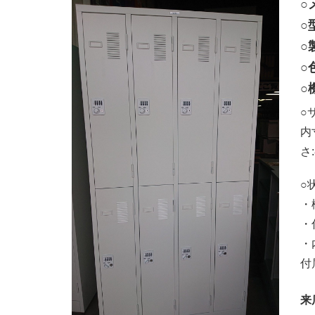
○
○
○
○
○
○サ
内寸
さ:
○
・
・
・
付
来