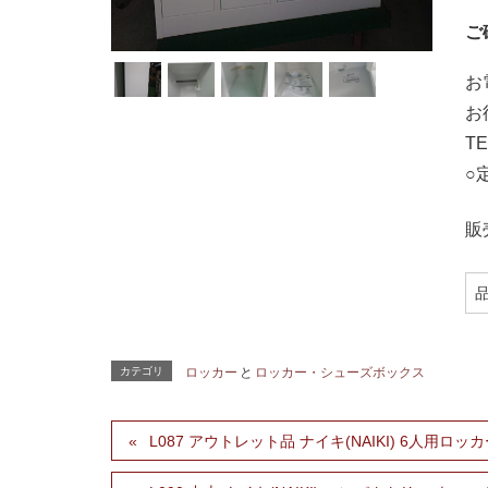
ご
お
お
TE
○定
販
カテゴリ
ロッカー
と
ロッカー・シューズボックス
L087 アウトレット品 ナイキ(NAIKI) 6人用ロッ