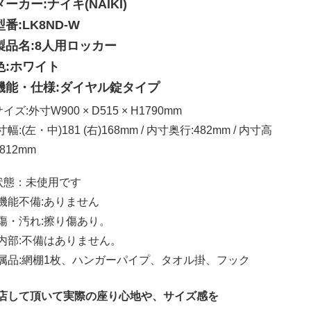
メーカー:ナイキ(NAIKI)
型番:LK8ND-W
製品名:8人用ロッカー
色:ホワイト
機能・仕様:ダイヤル錠タイプ
イズ:外寸W900 × D515 × H1790mm
幅:(左・中)181 (右)168mm / 内寸奥行:482mm / 内寸高
812mm
状態：未使用です
機能不備:ありません
傷・汚れ:擦り傷あり。
内部:不備はありません。
属品:網棚1枚、ハンガーパイプ、タオル掛、フック
店して頂いて実際の座り心地や、サイズ感を