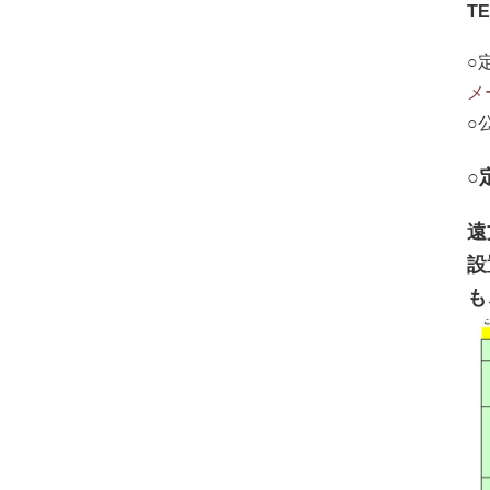
TE
○
メ
○
○
遠
設
も