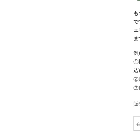
も
で
エ
ま
例)
①
込)
②
③
販