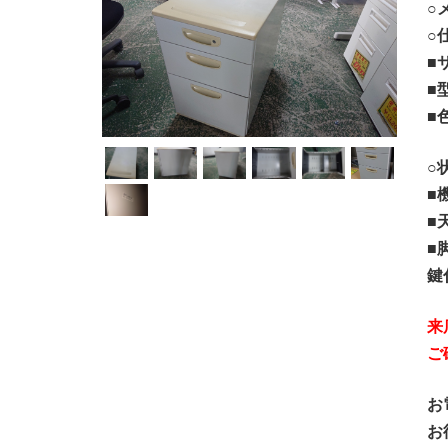
○
○
■サ
■
■
○
■
■
■
鍵
来
ご
お
お