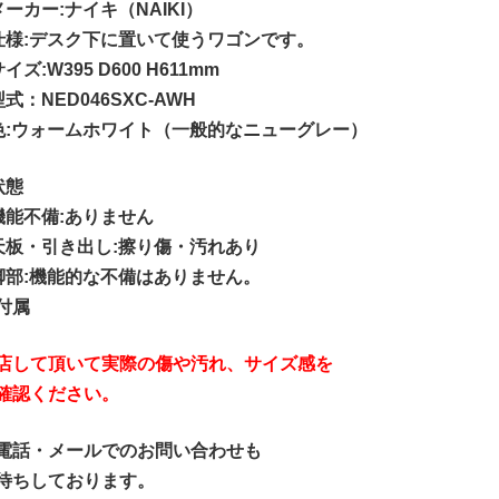
メーカー:ナイキ（NAIKI）
仕様:デスク下に置いて使うワゴンです。
イズ:W395 D600 H611mm
型式：NED046SXC-AWH
色:ウォームホワイト（一般的なニューグレー）
状態
機能不備:ありません
天板・引き出し:擦り傷・汚れあり
脚部:機能的な不備はありません。
付属
店して頂いて実際の傷や汚れ、サイズ感を
確認ください。
電話・メールでのお問い合わせも
待ちしております。