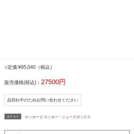
物によって異なります。
来店して頂いて傷や汚れ、サイズ感を
ご確認ください。
お電話・メールでのお問い合わせも
お待ちしております。
TEL 046-264-9611
○定価:¥95,040（税込）
27500円
販売価格(税込)：
品切れ中のためお問い合わせください
カテゴリ
ロッカー
と
ロッカー・シューズボックス