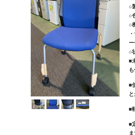
○
○
○
・
ー
○
■
も
■
と
■
■
ま