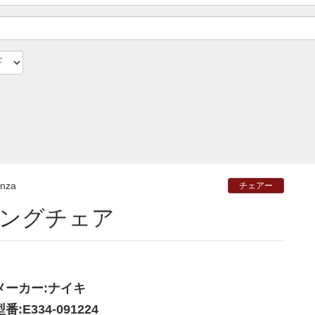
inza
チェアー
ィングチェア
メーカー:ナイキ
型番:E334-091224