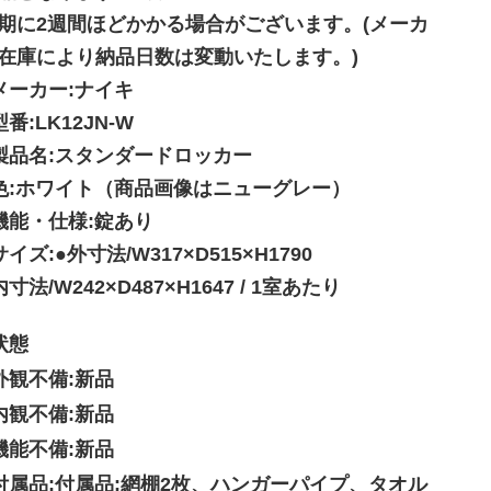
期に2週間ほどかかる場合がございます。(メーカ
在庫により納品日数は変動いたします。)
メーカー:ナイキ
型番:LK12JN-W
製品名:スタンダードロッカー
色:ホワイト（商品画像はニューグレー）
機能・仕様:錠あり
サイズ:●外寸法/W317×D515×H1790
内寸法/W242×D487×H1647 / 1室あたり
状態
外観不備:新品
内観不備:新品
機能不備:新品
付属品:付属品:網棚2枚、ハンガーパイプ、タオル