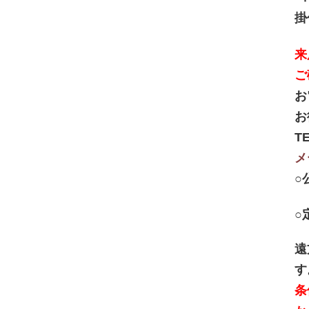
掛
来
ご
お
お
TE
メ
○
○
遠
す
条