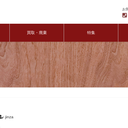
お
買取・廃棄
特集
jinza